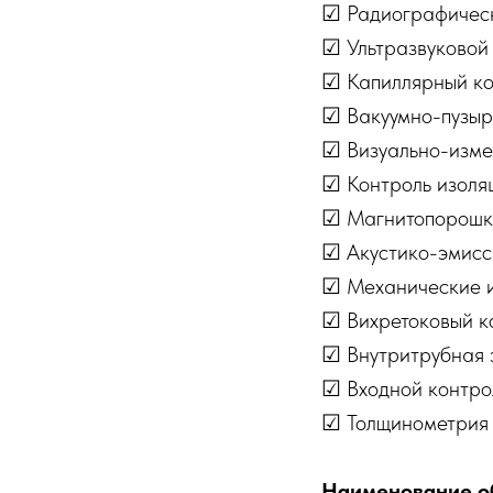
☑ Радиографическ
☑ Ультразвуковой
☑ Капиллярный ко
☑ Вакуумно-пузыр
☑ Визуально-изме
☑ Контроль изоля
☑ Магнитопорошк
☑ Акустико-эмисс
☑ Механические 
☑ Вихретоковый к
☑ Внутритрубная 
☑ Входной контро
☑ Толщинометрия
Наименование о